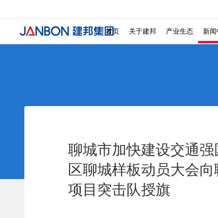
发展历程 ———
投诉检举 ———
社会招聘 ———
校
文化商业 ———
城
首页
关于建邦
产业生态
新闻
聊城市加快建设交通强
区聊城样板动员大会向
项目突击队授旗