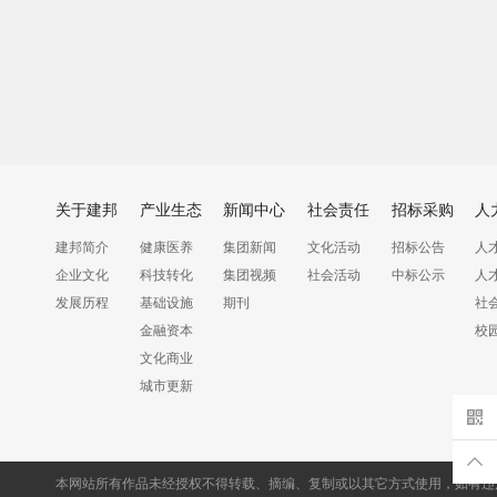
关于建邦
产业生态
新闻中心
社会责任
招标采购
人
建邦简介
健康医养
集团新闻
文化活动
招标公告
人
企业文化
科技转化
集团视频
社会活动
中标公示
人
发展历程
基础设施
期刊
社
金融资本
校
文化商业
城市更新
本网站所有作品未经授权不得转载、摘编、复制或以其它方式使用，如有违