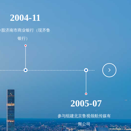
2004-11
参股济南市商业银行（现齐鲁
银行）
筹建
2005-07
参与组建北京鲁视领航传媒有
限公司