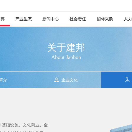
程 ———
举 ———
聘 ———
校园招聘 ———
业 ———
城市更新 ———
建邦
产业生态
新闻中心
社会责任
招标采购
人力
关于建邦
About Janbon
简介
企业文化
深耕基础设施、文化商业、金