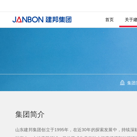
发展历
投诉检
社会招
文化商
首页
关于
集团
集团简介
山东建邦集团创立于1995年，在近30年的探索发展中，持续