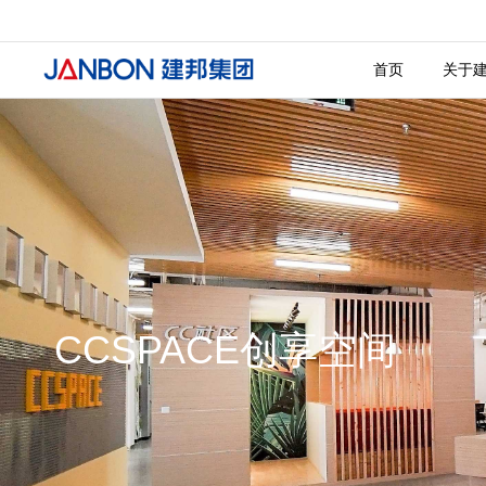
发展历
投诉检
社会招
文化商
首页
关于
CCSPACE创享空间