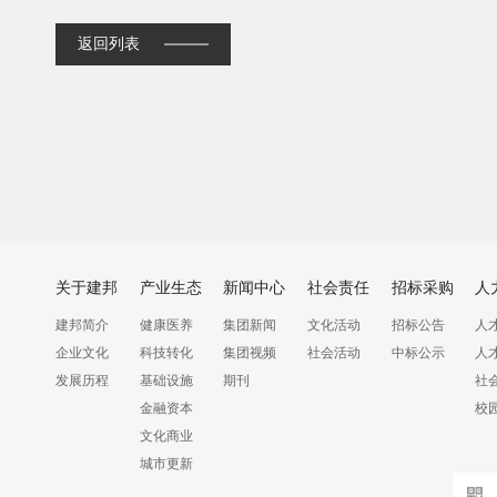
返回列表
关于建邦
产业生态
新闻中心
社会责任
招标采购
人
建邦简介
健康医养
集团新闻
文化活动
招标公告
人
企业文化
科技转化
集团视频
社会活动
中标公示
人
发展历程
基础设施
期刊
社
金融资本
校
文化商业
城市更新