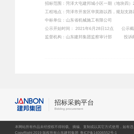
招标范围
：
菏泽大屯建邦城小区一期（地块
工程地点
：
菏泽市开发区华英路以西，规
中标单位
：
山东省机械施工有限公司
公示开始时间
：
2021年6月28日12点
公示截
监督机构：山东建邦集团监察审计部 投诉邮箱：jcsj
招标采购平台
Bidding procurement
本网站所有作品未经授权不得转载、摘编、复制或以其它方式使用，如有违
CopyRight 2019 版权所有山东建邦集团
鲁ICP备14006552号-1