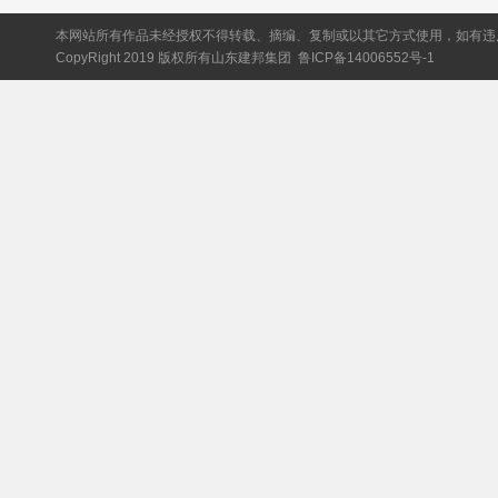
本网站所有作品未经授权不得转载、摘编、复制或以其它方式使用，如有违
CopyRight 2019 版权所有山东建邦集团
鲁ICP备14006552号-1