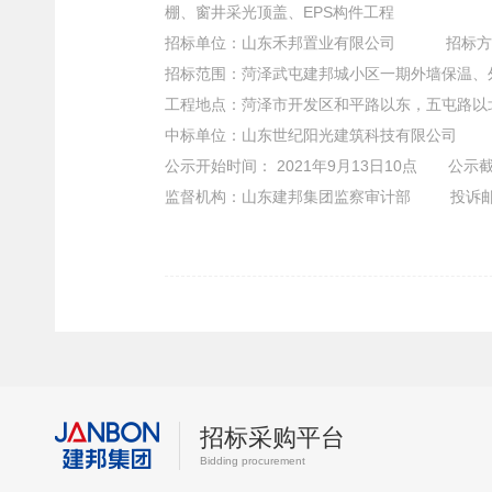
棚、窗井采光顶盖、EPS构件工程
招标单位
：
山东禾邦置业有限公司
招标方
招标范围
：
菏泽武屯建邦城小区一期外墙保温、
工程地点
：
菏泽市开发区和平路以东，五屯路以
中标单位
：
山东世纪阳光建筑科技有限公司
公示开始时间
：
2021年9月13日10点 公示
监督机构：山东建邦集团监察审计部 投诉邮箱：jcs
招标采购平台
Bidding procurement