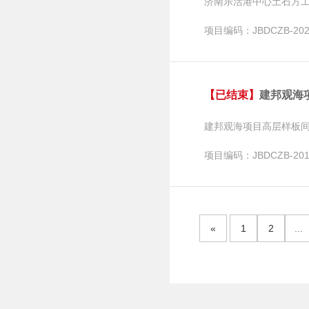
济南乐活港中心土石方
项目编码：JBDCZB-2020
【已结束】
建邦观海
建邦观海项目高层样板
项目编码：JBDCZB-2019
«
1
2
...